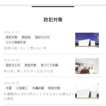
防犯対策
2026.07.07
防犯対策
防犯性
設計の工夫
コスト削減方法
泥棒が狙いたいと思わない家
2026.06.05
設計の工夫
防犯対策
家づくり計画
家の良し悪しを大きく左右する窓
2026.05.29
平屋
土地探し
外構計画
防犯対策
外構費用を200万円カットするために必要な2つ
の要素