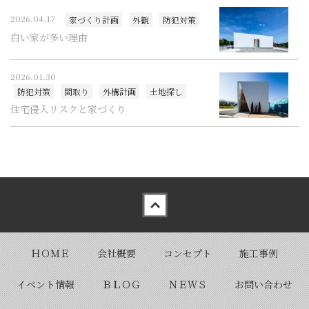
2026.04.17
家づくり計画
外観
防犯対策
白い家が多い理由
2026.01.30
防犯対策
間取り
外構計画
土地探し
住宅侵入リスクと家づくり
Back to top
ＨＯＭＥ
会社概要
コンセプト
施工事例
イベント情報
ＢＬＯＧ
ＮＥＷＳ
お問い合わせ