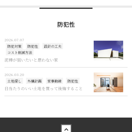
防犯性
2026.07.07
防犯対策
防犯性
設計の工夫
コスト削減方法
泥棒が狙いたいと思わない家
2026.03.20
土地探し
外構計画
家事動線
防犯性
日当たりのいい土地を買って後悔すること