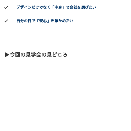
デザインだけでなく「中身」で会社を選びたい
自分の目で『安心』を確かめたい
▶
今回の見学会の見どころ
01
構造用金物
完成した後はもう見ることのできない、建物全体の崩壊リスクを低減す
るための
骨組みを支える
重要な部品を、自分の目で直接確かめることが
できます。