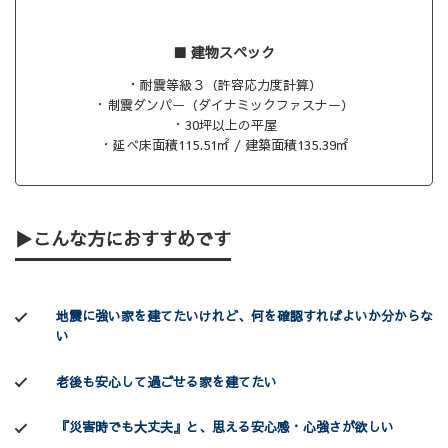
■ 建物スペック
・
耐震等級３（許容応力度計算）
・制震ダンパー（ダイナミックファスナー）
・30坪以上の平屋
・延べ床面積115.51㎡ / 建築面積135.39㎡
▶
こんな方におすすめです
地震に強い家を建てたいけれど、何を確認すればよいか分からな
い
老後も安心して過ごせる家を建てたい
『災害時でも大丈夫』と、思える安心感・心強さが欲しい