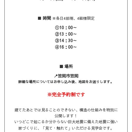
■
時間
※各日4部制、4組様限定
①10：00～
②13：00～
③14：30～
④16：00～
■ 場所
📍
笠岡市笠岡
詳細な場所についてはお申し込み後、地図をお送りします。
※完全予約制です
建てたあとでは見ることのできない、構造の仕組みを特別に
公開します！
いつどこで起こるか分からない巨大地震に備えた地震に強い
家づくりに、「見て・触れて」いただける見学会です。